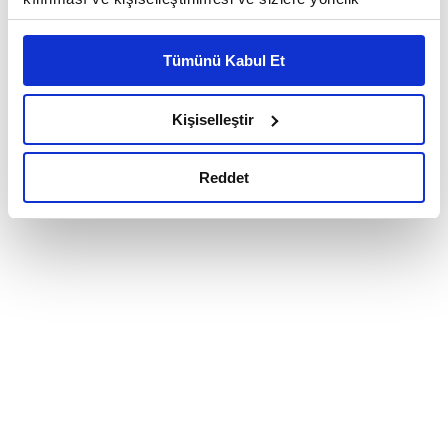
reklam/pazarlama faaliyetlerinin yapılması, amaçlarıyla
sınırlı olarak açık rızanız dahilinde kullanılacaktır.
Tümünü Kabul Et
Çerezlere ilişkin tercihlerinizi çerez paneli vasıtasıyla
belirleyebilirsiniz. Çerezlere ilişkin detaylı bilgi için
Ayarlar butonuna tıklayabilir,
Çerez Bilgilendirme
Kişiselleştir
Metnimizi ziyaret edebilirsiniz.
6698 sayılı Kişisel Verilerin Korunması Kanunu uyarınca
Reddet
hazırlanmış olan İnternet Sitesi Aydınlatma Metnimizi
okumak ve sitemizi ziyaretiniz kapsamında
gerçekleştirilen veri işleme faaliyetleri ile ilgili daha
detaylı bilgi almak için lütfen
tıklayınız.