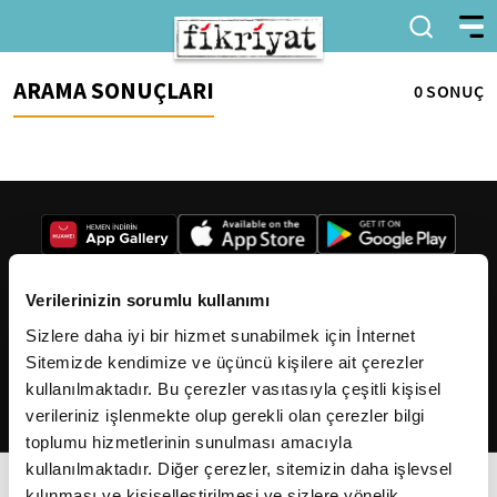
ARAMA SONUÇLARI
0 SONUÇ
Verilerinizin sorumlu kullanımı
Sizlere daha iyi bir hizmet sunabilmek için İnternet
2026
Fikriyat
. Tüm hakları saklıdır.
Sitemizde kendimize ve üçüncü kişilere ait çerezler
kullanılmaktadır. Bu çerezler vasıtasıyla çeşitli kişisel
verileriniz işlenmekte olup gerekli olan çerezler bilgi
toplumu hizmetlerinin sunulması amacıyla
kullanılmaktadır. Diğer çerezler, sitemizin daha işlevsel
kılınması ve kişiselleştirilmesi ve sizlere yönelik