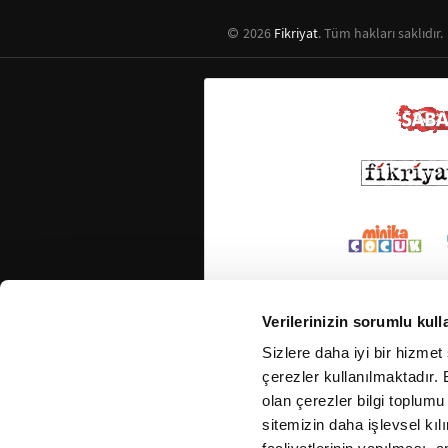
2026
Fikriyat
. Tüm hakları saklıdır.
Verilerinizin sorumlu kull
Sizlere daha iyi bir hizmet
çerezler kullanılmaktadır. B
olan çerezler bilgi toplumu
sitemizin daha işlevsel kıl