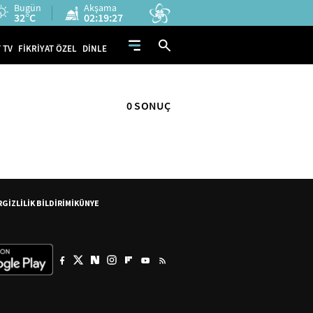
Bugün
Akşama
32°C
02:19:27
 TV
FİKRİYAT ÖZEL
DİNLE
0 SONUÇ
R
GİZLİLİK BİLDİRİMİ
KÜNYE