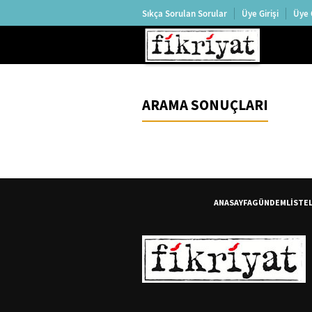
Sıkça Sorulan Sorular
Üye Girişi
Üye 
ARAMA SONUÇLARI
ANASAYFA
GÜNDEM
LİSTE