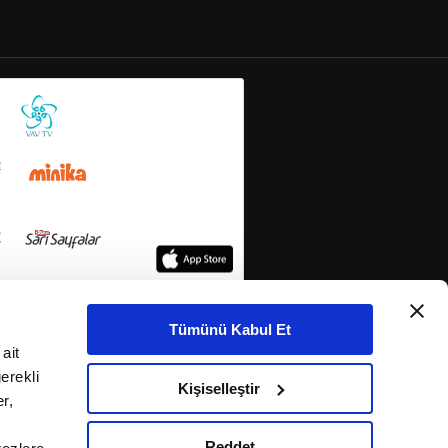
Tümünü Kabul Et
ait
erekli
Kişiselleştir
r,
Reddet