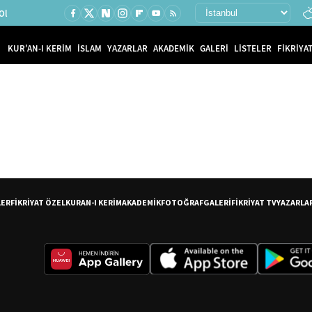
Ol
KUR'AN-I KERİM
İSLAM
YAZARLAR
AKADEMİK
GALERİ
LİSTELER
FİKRİYAT
LER
FİKRİYAT ÖZEL
KURAN-I KERİM
AKADEMİK
FOTOĞRAF
GALERİ
FİKRİYAT TV
YAZARLA