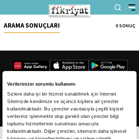
ARAMA SONUÇLARI
0 SONUÇ
Verilerinizin sorumlu kullanımı
Sizlere daha iyi bir hizmet sunabilmek için İnternet
2026
Fikriyat
. Tüm hakları saklıdır.
Sitemizde kendimize ve üçüncü kişilere ait çerezler
kullanılmaktadır. Bu çerezler vasıtasıyla çeşitli kişisel
verileriniz işlenmekte olup gerekli olan çerezler bilgi
toplumu hizmetlerinin sunulması amacıyla
kullanılmaktadır. Diğer çerezler, sitemizin daha işlevsel
kılınması ve kişiselleştirilmesi ve sizlere yönelik