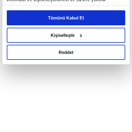
reklam/pazarlama faaliyetlerinin yapılması, amaçlarıyla
sınırlı olarak açık rızanız dahilinde kullanılacaktır.
Tümünü Kabul Et
Çerezlere ilişkin tercihlerinizi çerez paneli vasıtasıyla
belirleyebilirsiniz. Çerezlere ilişkin detaylı bilgi için
Ayarlar butonuna tıklayabilir,
Çerez Bilgilendirme
Kişiselleştir
Metnimizi ziyaret edebilirsiniz.
6698 sayılı Kişisel Verilerin Korunması Kanunu uyarınca
Reddet
hazırlanmış olan İnternet Sitesi Aydınlatma Metnimizi
okumak ve sitemizi ziyaretiniz kapsamında
gerçekleştirilen veri işleme faaliyetleri ile ilgili daha
detaylı bilgi almak için lütfen
tıklayınız.