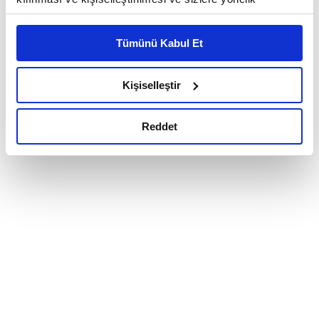
reklam/pazarlama faaliyetlerinin yapılması, amaçlarıyla
sınırlı olarak açık rızanız dahilinde kullanılacaktır.
Tümünü Kabul Et
Çerezlere ilişkin tercihlerinizi çerez paneli vasıtasıyla
belirleyebilirsiniz. Çerezlere ilişkin detaylı bilgi için
Ayarlar butonuna tıklayabilir,
Çerez Bilgilendirme
Kişiselleştir
Metnimizi ziyaret edebilirsiniz.
6698 sayılı Kişisel Verilerin Korunması Kanunu uyarınca
Reddet
hazırlanmış olan İnternet Sitesi Aydınlatma Metnimizi
okumak ve sitemizi ziyaretiniz kapsamında
gerçekleştirilen veri işleme faaliyetleri ile ilgili daha
detaylı bilgi almak için lütfen
tıklayınız.