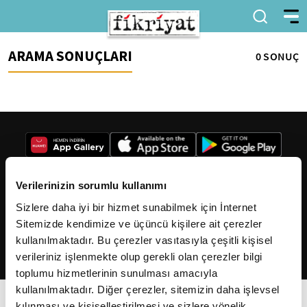
ARAMA SONUÇLARI
0 SONUÇ
Verilerinizin sorumlu kullanımı
Sizlere daha iyi bir hizmet sunabilmek için İnternet
2026
Fikriyat
. Tüm hakları saklıdır.
Sitemizde kendimize ve üçüncü kişilere ait çerezler
kullanılmaktadır. Bu çerezler vasıtasıyla çeşitli kişisel
verileriniz işlenmekte olup gerekli olan çerezler bilgi
toplumu hizmetlerinin sunulması amacıyla
kullanılmaktadır. Diğer çerezler, sitemizin daha işlevsel
kılınması ve kişiselleştirilmesi ve sizlere yönelik