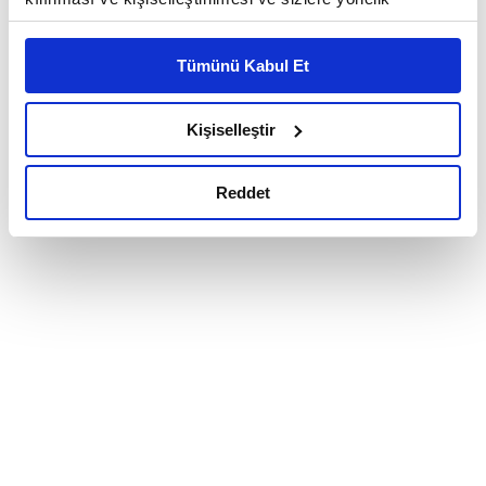
reklam/pazarlama faaliyetlerinin yapılması, amaçlarıyla
sınırlı olarak açık rızanız dahilinde kullanılacaktır.
Tümünü Kabul Et
Çerezlere ilişkin tercihlerinizi çerez paneli vasıtasıyla
belirleyebilirsiniz. Çerezlere ilişkin detaylı bilgi için
Ayarlar butonuna tıklayabilir,
Çerez Bilgilendirme
Kişiselleştir
Metnimizi ziyaret edebilirsiniz.
6698 sayılı Kişisel Verilerin Korunması Kanunu uyarınca
Reddet
hazırlanmış olan İnternet Sitesi Aydınlatma Metnimizi
okumak ve sitemizi ziyaretiniz kapsamında
gerçekleştirilen veri işleme faaliyetleri ile ilgili daha
detaylı bilgi almak için lütfen
tıklayınız.