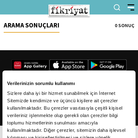
ARAMA SONUÇLARI
0 SONUÇ
Verilerinizin sorumlu kullanımı
Sizlere daha iyi bir hizmet sunabilmek için İnternet
2026
Fikriyat
. Tüm hakları saklıdır.
Sitemizde kendimize ve üçüncü kişilere ait çerezler
kullanılmaktadır. Bu çerezler vasıtasıyla çeşitli kişisel
verileriniz işlenmekte olup gerekli olan çerezler bilgi
toplumu hizmetlerinin sunulması amacıyla
kullanılmaktadır. Diğer çerezler, sitemizin daha işlevsel
kılınması ve kişiselleştirilmesi ve sizlere yönelik