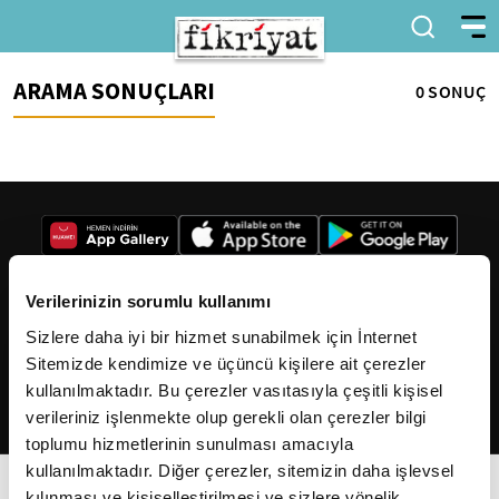
ARAMA SONUÇLARI
0 SONUÇ
Verilerinizin sorumlu kullanımı
Sizlere daha iyi bir hizmet sunabilmek için İnternet
2026
Fikriyat
. Tüm hakları saklıdır.
Sitemizde kendimize ve üçüncü kişilere ait çerezler
kullanılmaktadır. Bu çerezler vasıtasıyla çeşitli kişisel
verileriniz işlenmekte olup gerekli olan çerezler bilgi
toplumu hizmetlerinin sunulması amacıyla
kullanılmaktadır. Diğer çerezler, sitemizin daha işlevsel
kılınması ve kişiselleştirilmesi ve sizlere yönelik