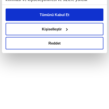
reklam/pazarlama faaliyetlerinin yapılması, amaçlarıyla
sınırlı olarak açık rızanız dahilinde kullanılacaktır.
Tümünü Kabul Et
Çerezlere ilişkin tercihlerinizi çerez paneli vasıtasıyla
belirleyebilirsiniz. Çerezlere ilişkin detaylı bilgi için
Ayarlar butonuna tıklayabilir,
Çerez Bilgilendirme
Kişiselleştir
Metnimizi ziyaret edebilirsiniz.
6698 sayılı Kişisel Verilerin Korunması Kanunu uyarınca
Reddet
hazırlanmış olan İnternet Sitesi Aydınlatma Metnimizi
okumak ve sitemizi ziyaretiniz kapsamında
gerçekleştirilen veri işleme faaliyetleri ile ilgili daha
detaylı bilgi almak için lütfen
tıklayınız.