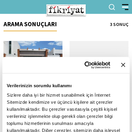
ARAMA SONUÇLARI
3 SONUÇ
YÖK Başkanı Prof. Dr.
YÖK, yapay zeka alanında
Verilerinizin sorumlu kullanımı
Özvar, YÖKAK ve YÖDAK
etik kuralları ve yeni
Sizlere daha iyi bir hizmet sunabilmek için İnternet
başkanlarını kabul etti
programları masaya yatırdı
Sitemizde kendimize ve üçüncü kişilere ait çerezler
YÖK Başkanı Prof. Dr. Özvar,
YÖK, yapay zeka ve etik kurallar
kullanılmaktadır. Bu çerezler vasıtasıyla çeşitli kişisel
YÖKAK ve YÖDAK başkanlarını
üzerine kritik bir toplantı
verileriniz işlenmekte olup gerekli olan çerezler bilgi
kabul etti: - "Türk
gerçekleştirdi. Yeni programları
üniversitelerini dünyada
masaya yatırdı. Yapay...
toplumu hizmetlerinin sunulması amacıyla
nerelere taşıyorsak,...
kullanılmaktadır. Diğer çerezler, sitemizin daha işlevsel