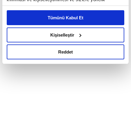
reklam/pazarlama faaliyetlerinin yapılması, amaçlarıyla
sınırlı olarak açık rızanız dahilinde kullanılacaktır.
Tümünü Kabul Et
Çerezlere ilişkin tercihlerinizi çerez paneli vasıtasıyla
belirleyebilirsiniz. Çerezlere ilişkin detaylı bilgi için
Ayarlar butonuna tıklayabilir,
Çerez Bilgilendirme
Kişiselleştir
Metnimizi ziyaret edebilirsiniz.
6698 sayılı Kişisel Verilerin Korunması Kanunu uyarınca
Reddet
hazırlanmış olan İnternet Sitesi Aydınlatma Metnimizi
okumak ve sitemizi ziyaretiniz kapsamında
gerçekleştirilen veri işleme faaliyetleri ile ilgili daha
detaylı bilgi almak için lütfen
tıklayınız.