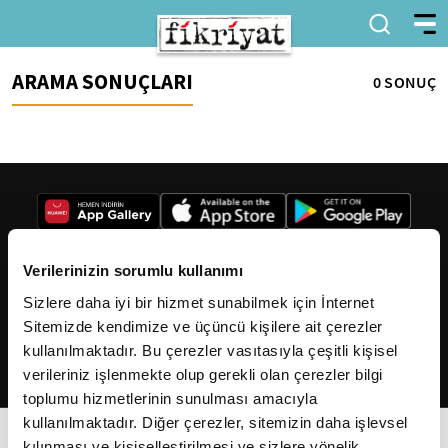
ARAMA SONUÇLARI
0 SONUÇ
Verilerinizin sorumlu kullanımı
Sizlere daha iyi bir hizmet sunabilmek için İnternet
2026
Fikriyat
. Tüm hakları saklıdır.
Sitemizde kendimize ve üçüncü kişilere ait çerezler
kullanılmaktadır. Bu çerezler vasıtasıyla çeşitli kişisel
verileriniz işlenmekte olup gerekli olan çerezler bilgi
toplumu hizmetlerinin sunulması amacıyla
kullanılmaktadır. Diğer çerezler, sitemizin daha işlevsel
kılınması ve kişiselleştirilmesi ve sizlere yönelik