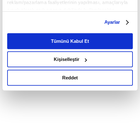
reklam/pazarlama faaliyetlerinin yapılması, amaçlarıyla
sınırlı olarak açık rızanız dahilinde kullanılacaktır.
Çerezlere ilişkin tercihlerinizi çerez paneli vasıtasıyla
Ayarlar
belirleyebilirsiniz. Çerezlere ilişkin detaylı bilgi için
Ayarlar butonuna tıklayabilir,
Çerez Bilgilendirme
Metnimizi ziyaret edebilirsiniz.
Tümünü Kabul Et
6698 sayılı Kişisel Verilerin Korunması Kanunu uyarınca
hazırlanmış olan İnternet Sitesi Aydınlatma Metnimizi
Kişiselleştir
okumak ve sitemizi ziyaretiniz kapsamında
gerçekleştirilen veri işleme faaliyetleri ile ilgili daha
detaylı bilgi almak için lütfen
tıklayınız.
Reddet