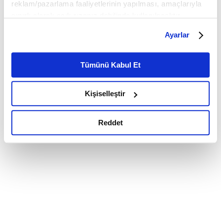
reklam/pazarlama faaliyetlerinin yapılması, amaçlarıyla
sınırlı olarak açık rızanız dahilinde kullanılacaktır.
Çerezlere ilişkin tercihlerinizi çerez paneli vasıtasıyla
Ayarlar
belirleyebilirsiniz. Çerezlere ilişkin detaylı bilgi için
Ayarlar butonuna tıklayabilir,
Çerez Bilgilendirme
Metnimizi ziyaret edebilirsiniz.
Tümünü Kabul Et
6698 sayılı Kişisel Verilerin Korunması Kanunu uyarınca
hazırlanmış olan İnternet Sitesi Aydınlatma Metnimizi
Kişiselleştir
okumak ve sitemizi ziyaretiniz kapsamında
gerçekleştirilen veri işleme faaliyetleri ile ilgili daha
detaylı bilgi almak için lütfen
tıklayınız.
Reddet