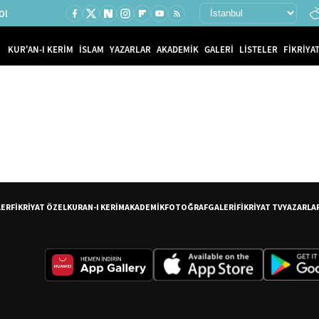
Ol
KUR'AN-I KERİM
İSLAM
YAZARLAR
AKADEMİK
GALERİ
LİSTELER
FİKRİYAT
LER
FİKRİYAT ÖZEL
KURAN-I KERİM
AKADEMİK
FOTOĞRAF
GALERİ
FİKRİYAT TV
YAZARLA