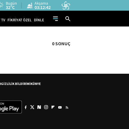
Bugün
Akşama
32°C
03:12:42
 TV
FİKRİYAT ÖZEL
DİNLE
0 SONUÇ
R
GİZLİLİK BİLDİRİMİ
KÜNYE