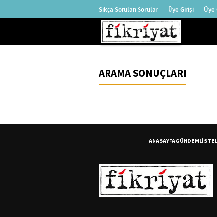
Sıkça Sorulan Sorular
Üye Girişi
Üye 
ARAMA SONUÇLARI
ANASAYFA
GÜNDEM
LİSTE