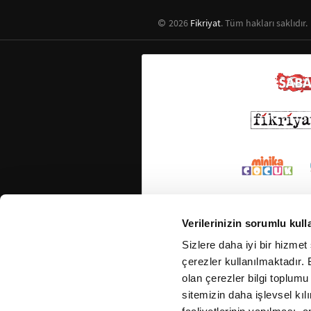
2026
Fikriyat
. Tüm hakları saklıdır.
Verilerinizin sorumlu kull
Sizlere daha iyi bir hizmet
çerezler kullanılmaktadır. B
olan çerezler bilgi toplumu
sitemizin daha işlevsel kıl