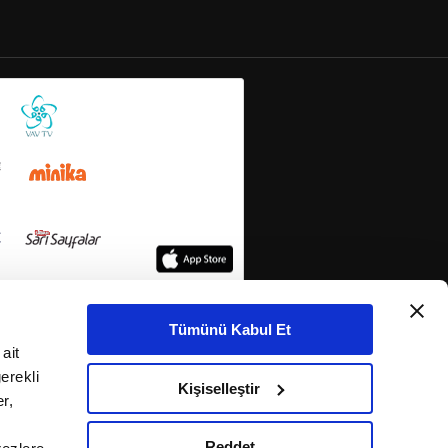
Tümünü Kabul Et
ait
erekli
Kişiselleştir
r,
Reddet