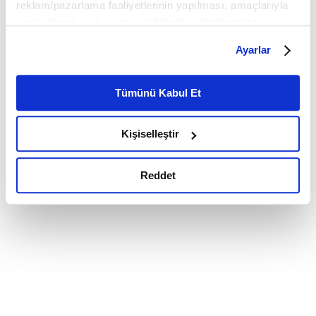
reklam/pazarlama faaliyetlerinin yapılması, amaçlarıyla
sınırlı olarak açık rızanız dahilinde kullanılacaktır.
Çerezlere ilişkin tercihlerinizi çerez paneli vasıtasıyla
Ayarlar
belirleyebilirsiniz. Çerezlere ilişkin detaylı bilgi için
Ayarlar butonuna tıklayabilir,
Çerez Bilgilendirme
Metnimizi ziyaret edebilirsiniz.
Tümünü Kabul Et
6698 sayılı Kişisel Verilerin Korunması Kanunu uyarınca
hazırlanmış olan İnternet Sitesi Aydınlatma Metnimizi
Kişiselleştir
okumak ve sitemizi ziyaretiniz kapsamında
gerçekleştirilen veri işleme faaliyetleri ile ilgili daha
detaylı bilgi almak için lütfen
tıklayınız.
Reddet