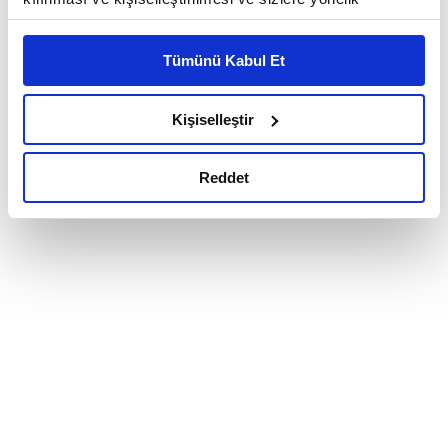
reklam/pazarlama faaliyetlerinin yapılması, amaçlarıyla
sınırlı olarak açık rızanız dahilinde kullanılacaktır.
Tümünü Kabul Et
Çerezlere ilişkin tercihlerinizi çerez paneli vasıtasıyla
belirleyebilirsiniz. Çerezlere ilişkin detaylı bilgi için
Ayarlar butonuna tıklayabilir,
Çerez Bilgilendirme
Kişiselleştir
Metnimizi ziyaret edebilirsiniz.
6698 sayılı Kişisel Verilerin Korunması Kanunu uyarınca
Reddet
hazırlanmış olan İnternet Sitesi Aydınlatma Metnimizi
okumak ve sitemizi ziyaretiniz kapsamında
gerçekleştirilen veri işleme faaliyetleri ile ilgili daha
detaylı bilgi almak için lütfen
tıklayınız.