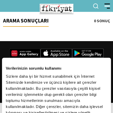
ARAMA SONUÇLARI
0 SONUÇ
Verilerinizin sorumlu kullanımı
Sizlere daha iyi bir hizmet sunabilmek için İnternet
2026
Fikriyat
. Tüm hakları saklıdır.
Sitemizde kendimize ve üçüncü kişilere ait çerezler
kullanılmaktadır. Bu çerezler vasıtasıyla çeşitli kişisel
verileriniz işlenmekte olup gerekli olan çerezler bilgi
toplumu hizmetlerinin sunulması amacıyla
kullanılmaktadır. Diğer çerezler, sitemizin daha işlevsel
kılınması ve kişiselleştirilmesi ve sizlere yönelik