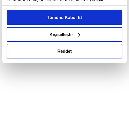
reklam/pazarlama faaliyetlerinin yapılması, amaçlarıyla
sınırlı olarak açık rızanız dahilinde kullanılacaktır.
Tümünü Kabul Et
Çerezlere ilişkin tercihlerinizi çerez paneli vasıtasıyla
belirleyebilirsiniz. Çerezlere ilişkin detaylı bilgi için
Ayarlar butonuna tıklayabilir,
Çerez Bilgilendirme
Kişiselleştir
Metnimizi ziyaret edebilirsiniz.
6698 sayılı Kişisel Verilerin Korunması Kanunu uyarınca
Reddet
hazırlanmış olan İnternet Sitesi Aydınlatma Metnimizi
okumak ve sitemizi ziyaretiniz kapsamında
gerçekleştirilen veri işleme faaliyetleri ile ilgili daha
detaylı bilgi almak için lütfen
tıklayınız.