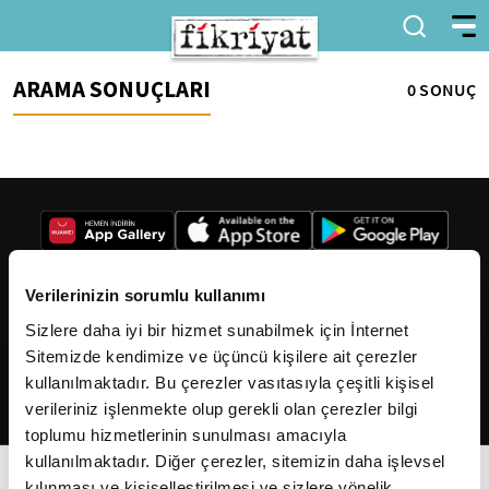
ARAMA SONUÇLARI
0 SONUÇ
Verilerinizin sorumlu kullanımı
Sizlere daha iyi bir hizmet sunabilmek için İnternet
2026
Fikriyat
. Tüm hakları saklıdır.
Sitemizde kendimize ve üçüncü kişilere ait çerezler
kullanılmaktadır. Bu çerezler vasıtasıyla çeşitli kişisel
verileriniz işlenmekte olup gerekli olan çerezler bilgi
toplumu hizmetlerinin sunulması amacıyla
kullanılmaktadır. Diğer çerezler, sitemizin daha işlevsel
kılınması ve kişiselleştirilmesi ve sizlere yönelik