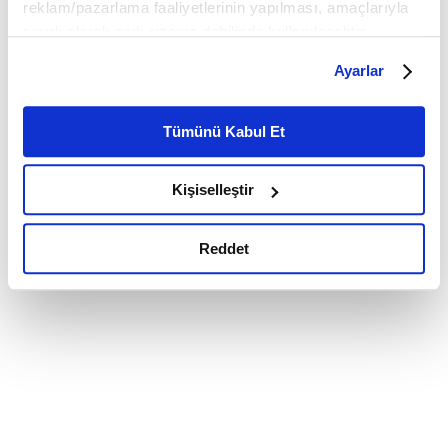
reklam/pazarlama faaliyetlerinin yapılması, amaçlarıyla
sınırlı olarak açık rızanız dahilinde kullanılacaktır.
Çerezlere ilişkin tercihlerinizi çerez paneli vasıtasıyla
Ayarlar
belirleyebilirsiniz. Çerezlere ilişkin detaylı bilgi için
Ayarlar butonuna tıklayabilir,
Çerez Bilgilendirme
Metnimizi ziyaret edebilirsiniz.
Tümünü Kabul Et
6698 sayılı Kişisel Verilerin Korunması Kanunu uyarınca
hazırlanmış olan İnternet Sitesi Aydınlatma Metnimizi
Kişiselleştir
okumak ve sitemizi ziyaretiniz kapsamında
gerçekleştirilen veri işleme faaliyetleri ile ilgili daha
detaylı bilgi almak için lütfen
tıklayınız.
Reddet