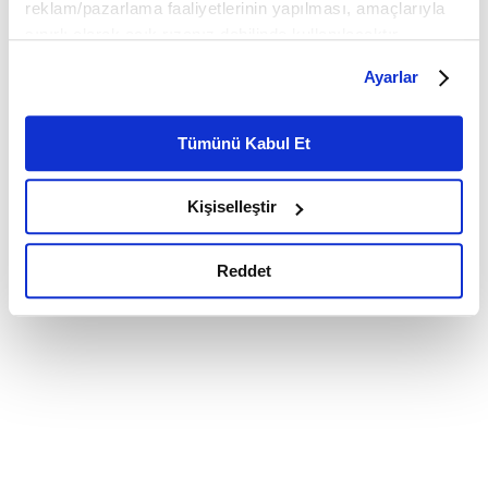
reklam/pazarlama faaliyetlerinin yapılması, amaçlarıyla
sınırlı olarak açık rızanız dahilinde kullanılacaktır.
Çerezlere ilişkin tercihlerinizi çerez paneli vasıtasıyla
Ayarlar
belirleyebilirsiniz. Çerezlere ilişkin detaylı bilgi için
Ayarlar butonuna tıklayabilir,
Çerez Bilgilendirme
Metnimizi ziyaret edebilirsiniz.
Tümünü Kabul Et
6698 sayılı Kişisel Verilerin Korunması Kanunu uyarınca
hazırlanmış olan İnternet Sitesi Aydınlatma Metnimizi
Kişiselleştir
okumak ve sitemizi ziyaretiniz kapsamında
gerçekleştirilen veri işleme faaliyetleri ile ilgili daha
detaylı bilgi almak için lütfen
tıklayınız.
Reddet