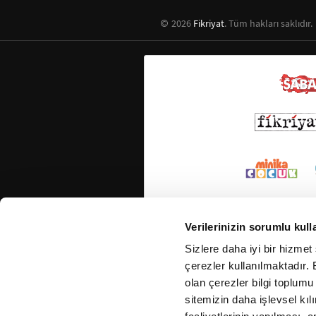
2026
Fikriyat
. Tüm hakları saklıdır.
Verilerinizin sorumlu kull
Sizlere daha iyi bir hizmet
çerezler kullanılmaktadır. B
olan çerezler bilgi toplumu
sitemizin daha işlevsel kıl