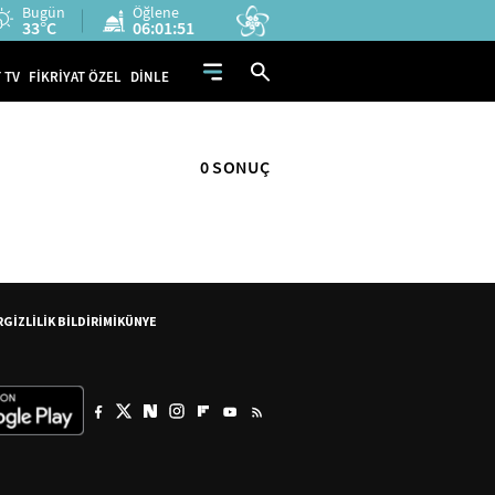
Bugün
Öğlene
33°C
06:01:51
 TV
FİKRİYAT ÖZEL
DİNLE
0 SONUÇ
R
GİZLİLİK BİLDİRİMİ
KÜNYE