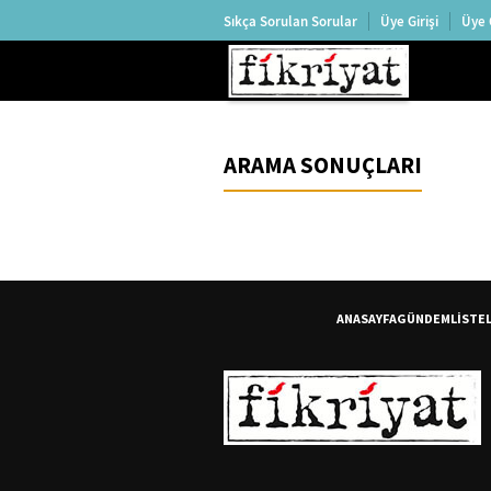
Sıkça Sorulan Sorular
Üye Girişi
Üye 
ARAMA SONUÇLARI
ANASAYFA
GÜNDEM
LİSTE