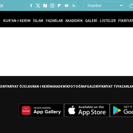
Ol
KUR'AN-I KERİM
İSLAM
YAZARLAR
AKADEMİK
GALERİ
LİSTELER
FİKRİYAT
LER
FİKRİYAT ÖZEL
KURAN-I KERİM
AKADEMİK
FOTOĞRAF
GALERİ
FİKRİYAT TV
YAZARLA