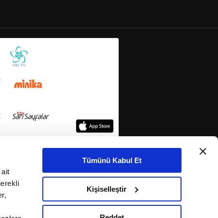
Tümünü Kabul Et
ait
erekli
Kişiselleştir
r,
Reddet