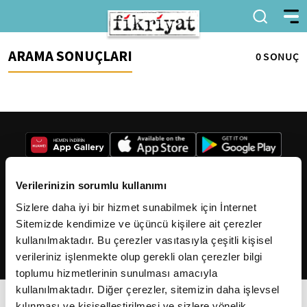
ARAMA SONUÇLARI
0 SONUÇ
Verilerinizin sorumlu kullanımı
Sizlere daha iyi bir hizmet sunabilmek için İnternet
2026
Fikriyat
. Tüm hakları saklıdır.
Sitemizde kendimize ve üçüncü kişilere ait çerezler
kullanılmaktadır. Bu çerezler vasıtasıyla çeşitli kişisel
verileriniz işlenmekte olup gerekli olan çerezler bilgi
toplumu hizmetlerinin sunulması amacıyla
kullanılmaktadır. Diğer çerezler, sitemizin daha işlevsel
kılınması ve kişiselleştirilmesi ve sizlere yönelik