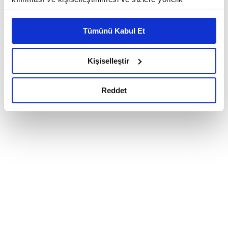
reklam/pazarlama faaliyetlerinin yapılması, amaçlarıyla
sınırlı olarak açık rızanız dahilinde kullanılacaktır.
Tümünü Kabul Et
Çerezlere ilişkin tercihlerinizi çerez paneli vasıtasıyla
belirleyebilirsiniz. Çerezlere ilişkin detaylı bilgi için
Ayarlar butonuna tıklayabilir,
Çerez Bilgilendirme
Kişiselleştir
Metnimizi ziyaret edebilirsiniz.
6698 sayılı Kişisel Verilerin Korunması Kanunu uyarınca
Reddet
hazırlanmış olan İnternet Sitesi Aydınlatma Metnimizi
okumak ve sitemizi ziyaretiniz kapsamında
gerçekleştirilen veri işleme faaliyetleri ile ilgili daha
detaylı bilgi almak için lütfen
tıklayınız.