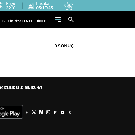
Bugün
İmsaka
32°C
05:17:45
 TV
FİKRİYAT ÖZEL
DİNLE
0 SONUÇ
R
GİZLİLİK BİLDİRİMİ
KÜNYE