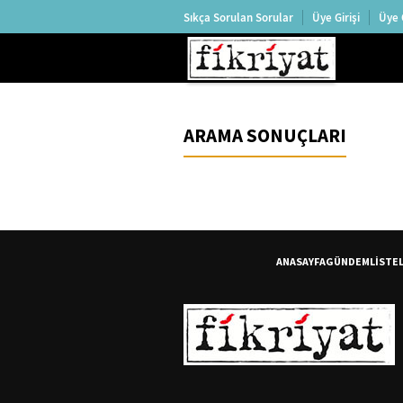
Sıkça Sorulan Sorular
Üye Girişi
Üye 
ARAMA SONUÇLARI
ANASAYFA
GÜNDEM
LİSTE