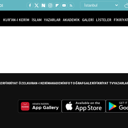
Ol
KUR'AN-I KERİM
İSLAM
YAZARLAR
AKADEMİK
GALERİ
LİSTELER
FİKRİYAT
LER
FİKRİYAT ÖZEL
KURAN-I KERİM
AKADEMİK
FOTOĞRAF
GALERİ
FİKRİYAT TV
YAZARLA