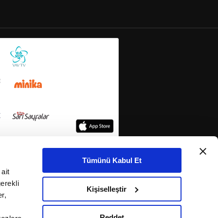
Tümünü Kabul Et
ait
erekli
Kişiselleştir
r,
Reddet