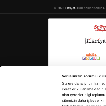
2026
Fikriyat
. Tüm hakları saklıdır.
Verilerinizin sorumlu kull
Sizlere daha iyi bir hizmet
çerezler kullanılmaktadır. B
olan çerezler bilgi toplumu
sitemizin daha işlevsel kıl