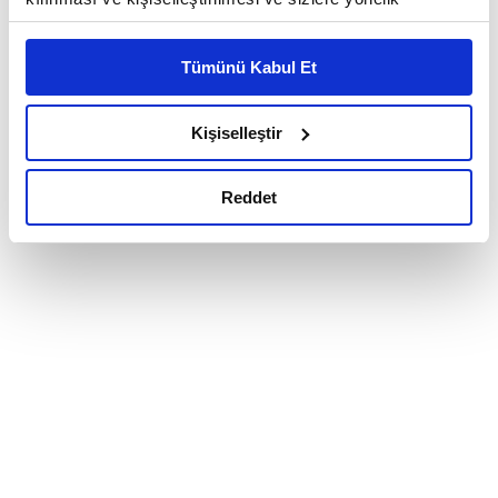
reklam/pazarlama faaliyetlerinin yapılması, amaçlarıyla
sınırlı olarak açık rızanız dahilinde kullanılacaktır.
Tümünü Kabul Et
Çerezlere ilişkin tercihlerinizi çerez paneli vasıtasıyla
belirleyebilirsiniz. Çerezlere ilişkin detaylı bilgi için
Ayarlar butonuna tıklayabilir,
Çerez Bilgilendirme
Kişiselleştir
Metnimizi ziyaret edebilirsiniz.
6698 sayılı Kişisel Verilerin Korunması Kanunu uyarınca
Reddet
hazırlanmış olan İnternet Sitesi Aydınlatma Metnimizi
okumak ve sitemizi ziyaretiniz kapsamında
gerçekleştirilen veri işleme faaliyetleri ile ilgili daha
detaylı bilgi almak için lütfen
tıklayınız.