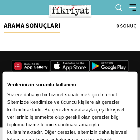
ARAMA SONUÇLARI
0 SONUÇ
Verilerinizin sorumlu kullanımı
Sizlere daha iyi bir hizmet sunabilmek için İnternet
2026
Fikriyat
. Tüm hakları saklıdır.
Sitemizde kendimize ve üçüncü kişilere ait çerezler
kullanılmaktadır. Bu çerezler vasıtasıyla çeşitli kişisel
verileriniz işlenmekte olup gerekli olan çerezler bilgi
toplumu hizmetlerinin sunulması amacıyla
kullanılmaktadır. Diğer çerezler, sitemizin daha işlevsel
kılınması ve kişiselleştirilmesi ve sizlere yönelik