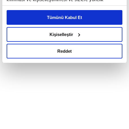
reklam/pazarlama faaliyetlerinin yapılması, amaçlarıyla
sınırlı olarak açık rızanız dahilinde kullanılacaktır.
Tümünü Kabul Et
Çerezlere ilişkin tercihlerinizi çerez paneli vasıtasıyla
belirleyebilirsiniz. Çerezlere ilişkin detaylı bilgi için
Ayarlar butonuna tıklayabilir,
Çerez Bilgilendirme
Kişiselleştir
Metnimizi ziyaret edebilirsiniz.
6698 sayılı Kişisel Verilerin Korunması Kanunu uyarınca
Reddet
hazırlanmış olan İnternet Sitesi Aydınlatma Metnimizi
okumak ve sitemizi ziyaretiniz kapsamında
gerçekleştirilen veri işleme faaliyetleri ile ilgili daha
detaylı bilgi almak için lütfen
tıklayınız.