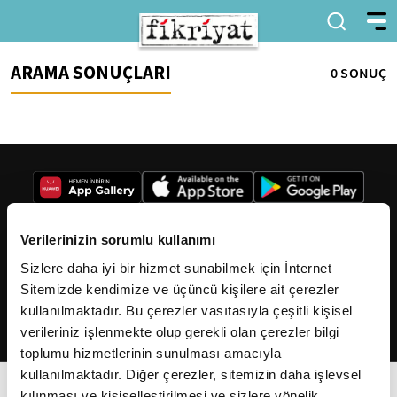
ARAMA SONUÇLARI
0 SONUÇ
Verilerinizin sorumlu kullanımı
Sizlere daha iyi bir hizmet sunabilmek için İnternet
2026
Fikriyat
. Tüm hakları saklıdır.
Sitemizde kendimize ve üçüncü kişilere ait çerezler
kullanılmaktadır. Bu çerezler vasıtasıyla çeşitli kişisel
verileriniz işlenmekte olup gerekli olan çerezler bilgi
toplumu hizmetlerinin sunulması amacıyla
kullanılmaktadır. Diğer çerezler, sitemizin daha işlevsel
kılınması ve kişiselleştirilmesi ve sizlere yönelik