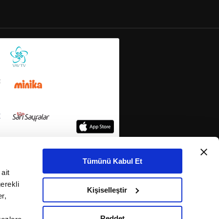
Tümünü Kabul Et
ait
erekli
Kişiselleştir
r,
Reddet