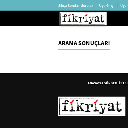
Sıkça Sorulan Sorular
Üye Girişi
Üye 
ARAMA SONUÇLARI
ANASAYFA
GÜNDEM
LİSTE