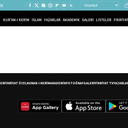
Ol
KUR'AN-I KERİM
İSLAM
YAZARLAR
AKADEMİK
GALERİ
LİSTELER
FİKRİYAT
LER
FİKRİYAT ÖZEL
KURAN-I KERİM
AKADEMİK
FOTOĞRAF
GALERİ
FİKRİYAT TV
YAZARLA