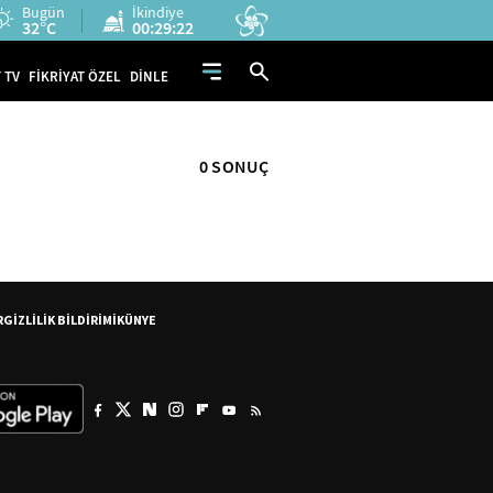
Bugün
İkindiye
32°C
00:29:22
 TV
FİKRİYAT ÖZEL
DİNLE
0 SONUÇ
R
GİZLİLİK BİLDİRİMİ
KÜNYE