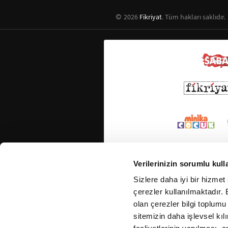
2026
Fikriyat
. Tüm hakları saklıdır.
Verilerinizin sorumlu kull
Sizlere daha iyi bir hizmet
çerezler kullanılmaktadır. B
olan çerezler bilgi toplumu
sitemizin daha işlevsel kıl