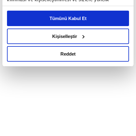
reklam/pazarlama faaliyetlerinin yapılması, amaçlarıyla
sınırlı olarak açık rızanız dahilinde kullanılacaktır.
Tümünü Kabul Et
Çerezlere ilişkin tercihlerinizi çerez paneli vasıtasıyla
belirleyebilirsiniz. Çerezlere ilişkin detaylı bilgi için
Ayarlar butonuna tıklayabilir,
Çerez Bilgilendirme
Kişiselleştir
Metnimizi ziyaret edebilirsiniz.
6698 sayılı Kişisel Verilerin Korunması Kanunu uyarınca
Reddet
hazırlanmış olan İnternet Sitesi Aydınlatma Metnimizi
okumak ve sitemizi ziyaretiniz kapsamında
gerçekleştirilen veri işleme faaliyetleri ile ilgili daha
detaylı bilgi almak için lütfen
tıklayınız.