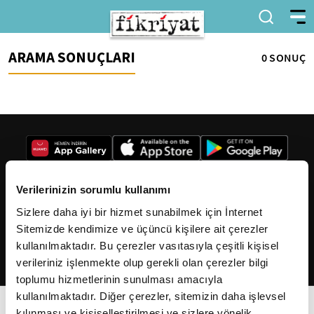
ARAMA SONUÇLARI
0 SONUÇ
Verilerinizin sorumlu kullanımı
Sizlere daha iyi bir hizmet sunabilmek için İnternet
2026
Fikriyat
. Tüm hakları saklıdır.
Sitemizde kendimize ve üçüncü kişilere ait çerezler
kullanılmaktadır. Bu çerezler vasıtasıyla çeşitli kişisel
verileriniz işlenmekte olup gerekli olan çerezler bilgi
toplumu hizmetlerinin sunulması amacıyla
kullanılmaktadır. Diğer çerezler, sitemizin daha işlevsel
kılınması ve kişiselleştirilmesi ve sizlere yönelik