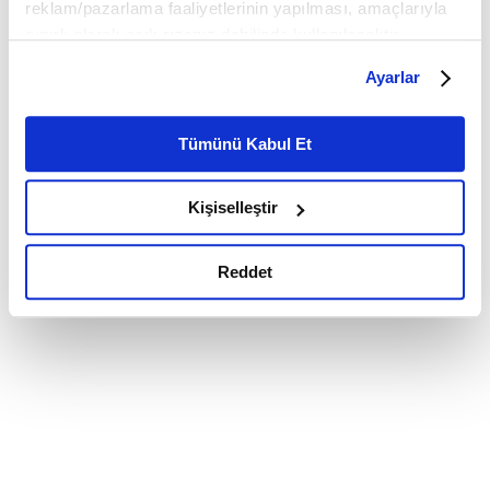
reklam/pazarlama faaliyetlerinin yapılması, amaçlarıyla
sınırlı olarak açık rızanız dahilinde kullanılacaktır.
Çerezlere ilişkin tercihlerinizi çerez paneli vasıtasıyla
Ayarlar
belirleyebilirsiniz. Çerezlere ilişkin detaylı bilgi için
Ayarlar butonuna tıklayabilir,
Çerez Bilgilendirme
Metnimizi ziyaret edebilirsiniz.
Tümünü Kabul Et
6698 sayılı Kişisel Verilerin Korunması Kanunu uyarınca
hazırlanmış olan İnternet Sitesi Aydınlatma Metnimizi
Kişiselleştir
okumak ve sitemizi ziyaretiniz kapsamında
gerçekleştirilen veri işleme faaliyetleri ile ilgili daha
detaylı bilgi almak için lütfen
tıklayınız.
Reddet