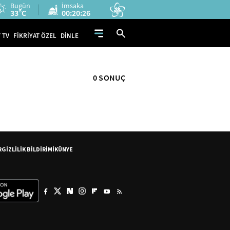
Bugün
İmsaka
33°C
00:20:26
 TV
FİKRİYAT ÖZEL
DİNLE
0 SONUÇ
R
GİZLİLİK BİLDİRİMİ
KÜNYE