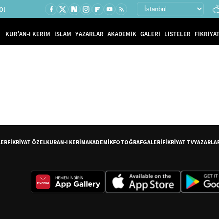
Ol
KUR'AN-I KERİM
İSLAM
YAZARLAR
AKADEMİK
GALERİ
LİSTELER
FİKRİYAT
LER
FİKRİYAT ÖZEL
KURAN-I KERİM
AKADEMİK
FOTOĞRAF
GALERİ
FİKRİYAT TV
YAZARLA