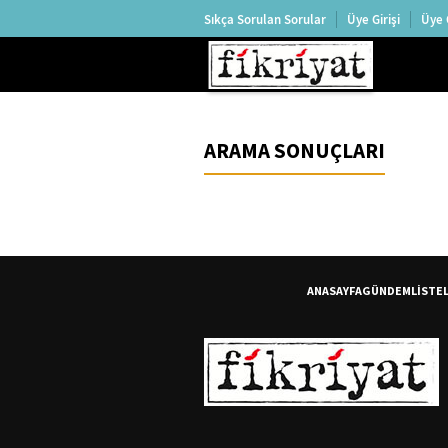
Sıkça Sorulan Sorular
Üye Girişi
Üye 
ARAMA SONUÇLARI
ANASAYFA
GÜNDEM
LİSTE