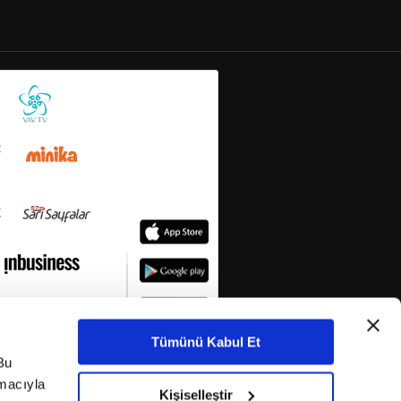
Tümünü Kabul Et
Bu
amacıyla
Kişiselleştir