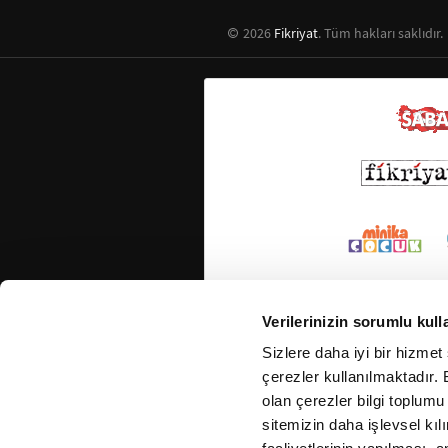
2026
Fikriyat
. Tüm hakları saklıdır.
Verilerinizin sorumlu kull
Sizlere daha iyi bir hizmet
çerezler kullanılmaktadır. B
olan çerezler bilgi toplumu
sitemizin daha işlevsel kıl