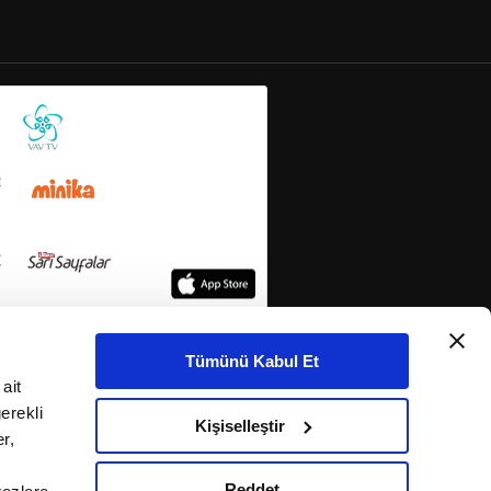
Tümünü Kabul Et
ait
erekli
Kişiselleştir
r,
Reddet