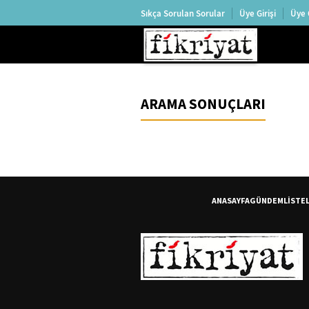
Sıkça Sorulan Sorular
Üye Girişi
Üye 
ARAMA SONUÇLARI
ANASAYFA
GÜNDEM
LİSTE