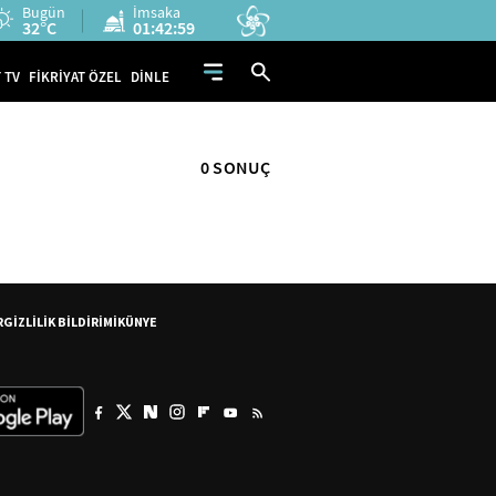
Bugün
İmsaka
32°C
01:42:59
 TV
FİKRİYAT ÖZEL
DİNLE
0 SONUÇ
R
GİZLİLİK BİLDİRİMİ
KÜNYE