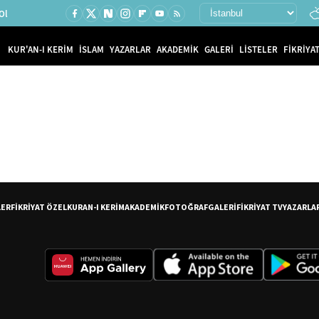
Ol
KUR'AN-I KERİM
İSLAM
YAZARLAR
AKADEMİK
GALERİ
LİSTELER
FİKRİYAT
LER
FİKRİYAT ÖZEL
KURAN-I KERİM
AKADEMİK
FOTOĞRAF
GALERİ
FİKRİYAT TV
YAZARLA