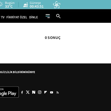
Bugün
Güneşe
33°C
00:43:51
 TV
FİKRİYAT ÖZEL
DİNLE
0 SONUÇ
R
GİZLİLİK BİLDİRİMİ
KÜNYE