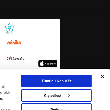
Tümünü Kabul Et
ait
erekli
Kişiselleştir
r,
Reddet