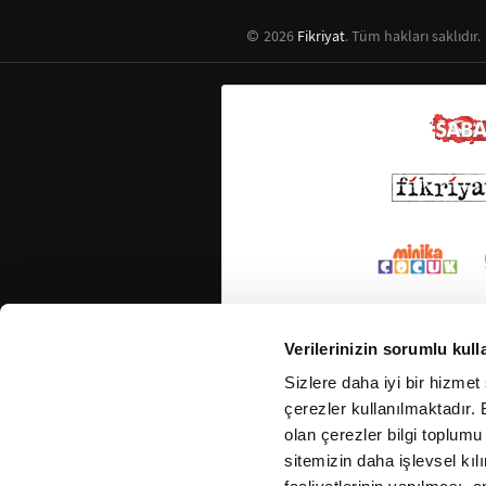
2026
Fikriyat
. Tüm hakları saklıdır.
Verilerinizin sorumlu kull
Sizlere daha iyi bir hizmet
çerezler kullanılmaktadır. B
olan çerezler bilgi toplumu
sitemizin daha işlevsel kıl