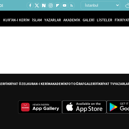
Ol
KUR'AN-I KERİM
İSLAM
YAZARLAR
AKADEMİK
GALERİ
LİSTELER
FİKRİYAT
LER
FİKRİYAT ÖZEL
KURAN-I KERİM
AKADEMİK
FOTOĞRAF
GALERİ
FİKRİYAT TV
YAZARLA