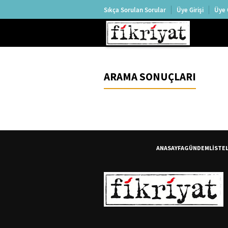
Sıkça Sorulan Sorular
Üye Girişi
Üye 
ARAMA SONUÇLARI
ANASAYFA
GÜNDEM
LİSTE