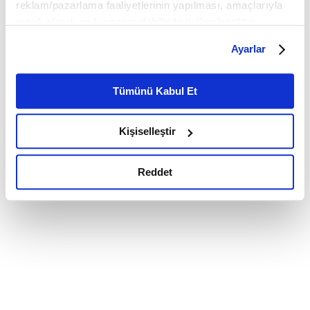
reklam/pazarlama faaliyetlerinin yapılması, amaçlarıyla
sınırlı olarak açık rızanız dahilinde kullanılacaktır.
Çerezlere ilişkin tercihlerinizi çerez paneli vasıtasıyla
Ayarlar
belirleyebilirsiniz. Çerezlere ilişkin detaylı bilgi için
Ayarlar butonuna tıklayabilir,
Çerez Bilgilendirme
Metnimizi ziyaret edebilirsiniz.
Tümünü Kabul Et
6698 sayılı Kişisel Verilerin Korunması Kanunu uyarınca
hazırlanmış olan İnternet Sitesi Aydınlatma Metnimizi
Kişiselleştir
okumak ve sitemizi ziyaretiniz kapsamında
gerçekleştirilen veri işleme faaliyetleri ile ilgili daha
detaylı bilgi almak için lütfen
tıklayınız.
Reddet