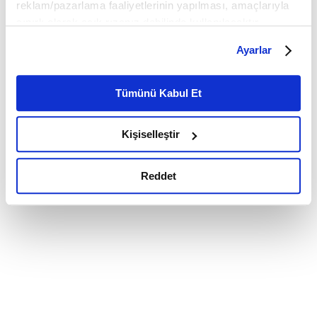
reklam/pazarlama faaliyetlerinin yapılması, amaçlarıyla
sınırlı olarak açık rızanız dahilinde kullanılacaktır.
Çerezlere ilişkin tercihlerinizi çerez paneli vasıtasıyla
Ayarlar
belirleyebilirsiniz. Çerezlere ilişkin detaylı bilgi için
Ayarlar butonuna tıklayabilir,
Çerez Bilgilendirme
Metnimizi ziyaret edebilirsiniz.
Tümünü Kabul Et
6698 sayılı Kişisel Verilerin Korunması Kanunu uyarınca
hazırlanmış olan İnternet Sitesi Aydınlatma Metnimizi
Kişiselleştir
okumak ve sitemizi ziyaretiniz kapsamında
gerçekleştirilen veri işleme faaliyetleri ile ilgili daha
detaylı bilgi almak için lütfen
tıklayınız.
Reddet