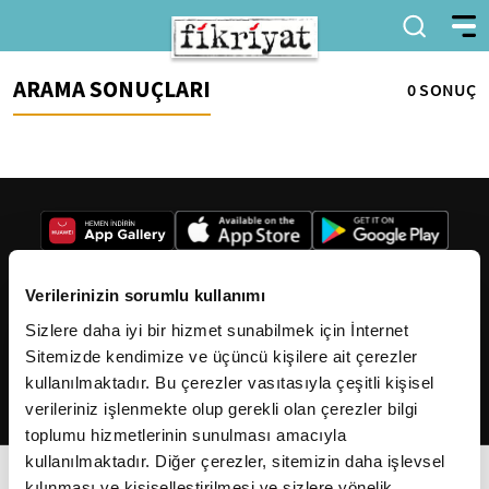
ARAMA SONUÇLARI
0 SONUÇ
Verilerinizin sorumlu kullanımı
Sizlere daha iyi bir hizmet sunabilmek için İnternet
2026
Fikriyat
. Tüm hakları saklıdır.
Sitemizde kendimize ve üçüncü kişilere ait çerezler
kullanılmaktadır. Bu çerezler vasıtasıyla çeşitli kişisel
verileriniz işlenmekte olup gerekli olan çerezler bilgi
toplumu hizmetlerinin sunulması amacıyla
kullanılmaktadır. Diğer çerezler, sitemizin daha işlevsel
kılınması ve kişiselleştirilmesi ve sizlere yönelik