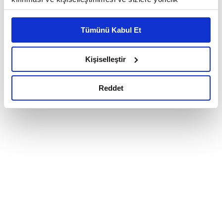
reklam/pazarlama faaliyetlerinin yapılması, amaçlarıyla
sınırlı olarak açık rızanız dahilinde kullanılacaktır.
Tümünü Kabul Et
Çerezlere ilişkin tercihlerinizi çerez paneli vasıtasıyla
belirleyebilirsiniz. Çerezlere ilişkin detaylı bilgi için
Ayarlar butonuna tıklayabilir,
Çerez Bilgilendirme
Kişiselleştir
Metnimizi ziyaret edebilirsiniz.
6698 sayılı Kişisel Verilerin Korunması Kanunu uyarınca
Reddet
hazırlanmış olan İnternet Sitesi Aydınlatma Metnimizi
okumak ve sitemizi ziyaretiniz kapsamında
gerçekleştirilen veri işleme faaliyetleri ile ilgili daha
detaylı bilgi almak için lütfen
tıklayınız.