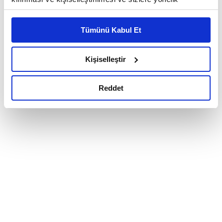
reklam/pazarlama faaliyetlerinin yapılması, amaçlarıyla
sınırlı olarak açık rızanız dahilinde kullanılacaktır.
Tümünü Kabul Et
Çerezlere ilişkin tercihlerinizi çerez paneli vasıtasıyla
belirleyebilirsiniz. Çerezlere ilişkin detaylı bilgi için
Ayarlar butonuna tıklayabilir,
Çerez Bilgilendirme
Kişiselleştir
Metnimizi ziyaret edebilirsiniz.
6698 sayılı Kişisel Verilerin Korunması Kanunu uyarınca
Reddet
hazırlanmış olan İnternet Sitesi Aydınlatma Metnimizi
okumak ve sitemizi ziyaretiniz kapsamında
gerçekleştirilen veri işleme faaliyetleri ile ilgili daha
detaylı bilgi almak için lütfen
tıklayınız.