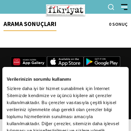
ARAMA SONUÇLARI
0 SONUÇ
Verilerinizin sorumlu kullanımı
Sizlere daha iyi bir hizmet sunabilmek için İnternet
2026
Fikriyat
. Tüm hakları saklıdır.
Sitemizde kendimize ve üçüncü kişilere ait çerezler
kullanılmaktadır. Bu çerezler vasıtasıyla çeşitli kişisel
verileriniz işlenmekte olup gerekli olan çerezler bilgi
toplumu hizmetlerinin sunulması amacıyla
kullanılmaktadır. Diğer çerezler, sitemizin daha işlevsel
kılınması ve kişiselleştirilmesi ve sizlere yönelik