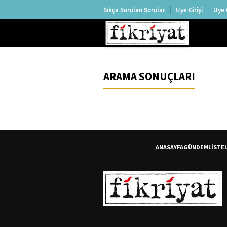
Sıkça Sorulan Sorular
Üye Girişi
Üye 
ARAMA SONUÇLARI
ANASAYFA
GÜNDEM
LİSTE