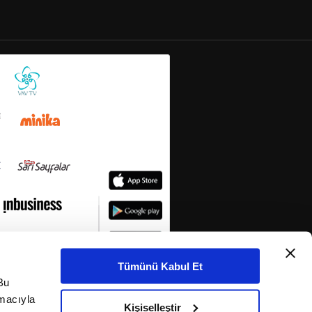
Tümünü Kabul Et
Bu
amacıyla
Kişiselleştir