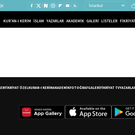
Ol
KUR'AN-I KERİM
İSLAM
YAZARLAR
AKADEMİK
GALERİ
LİSTELER
FİKRİYAT
LER
FİKRİYAT ÖZEL
KURAN-I KERİM
AKADEMİK
FOTOĞRAF
GALERİ
FİKRİYAT TV
YAZARLA