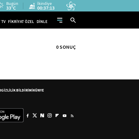
Bugün
İkindiye
33°C
00:37:12
 TV
FİKRİYAT ÖZEL
DİNLE
0 SONUÇ
R
GİZLİLİK BİLDİRİMİ
KÜNYE