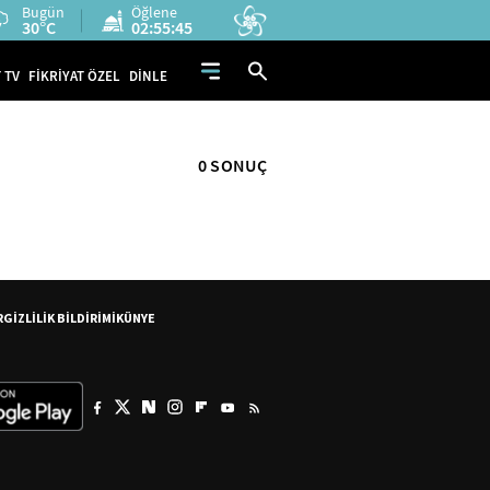
Bugün
Öğlene
30°C
02:55:44
 TV
FİKRİYAT ÖZEL
DİNLE
0 SONUÇ
R
GİZLİLİK BİLDİRİMİ
KÜNYE