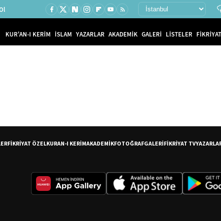
Ol
KUR'AN-I KERİM
İSLAM
YAZARLAR
AKADEMİK
GALERİ
LİSTELER
FİKRİYAT
LER
FİKRİYAT ÖZEL
KURAN-I KERİM
AKADEMİK
FOTOĞRAF
GALERİ
FİKRİYAT TV
YAZARLA