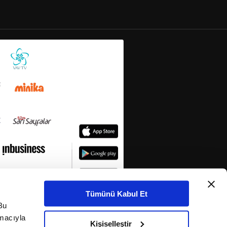
Tümünü Kabul Et
Bu
amacıyla
Kişiselleştir