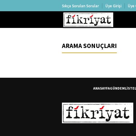
Sıkça Sorulan Sorular
Üye Girişi
Üye 
ARAMA SONUÇLARI
ANASAYFA
GÜNDEM
LİSTE