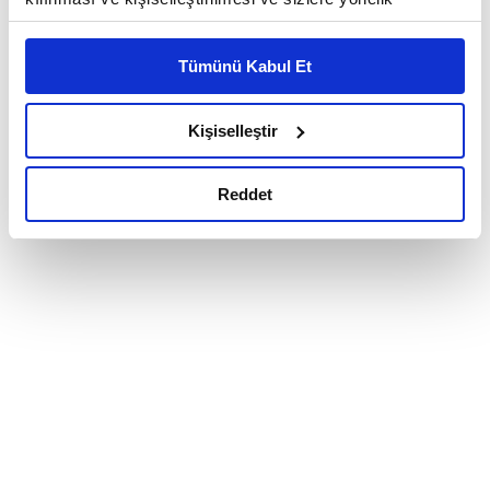
reklam/pazarlama faaliyetlerinin yapılması, amaçlarıyla
sınırlı olarak açık rızanız dahilinde kullanılacaktır.
Tümünü Kabul Et
Çerezlere ilişkin tercihlerinizi çerez paneli vasıtasıyla
belirleyebilirsiniz. Çerezlere ilişkin detaylı bilgi için
Ayarlar butonuna tıklayabilir,
Çerez Bilgilendirme
Kişiselleştir
Metnimizi ziyaret edebilirsiniz.
6698 sayılı Kişisel Verilerin Korunması Kanunu uyarınca
Reddet
hazırlanmış olan İnternet Sitesi Aydınlatma Metnimizi
okumak ve sitemizi ziyaretiniz kapsamında
gerçekleştirilen veri işleme faaliyetleri ile ilgili daha
detaylı bilgi almak için lütfen
tıklayınız.