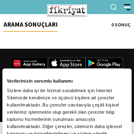
ARAMA SONUÇLARI
0 SONUÇ
Verilerinizin sorumlu kullanımı
Sizlere daha iyi bir hizmet sunabilmek için İnternet
2026
Fikriyat
. Tüm hakları saklıdır.
Sitemizde kendimize ve üçüncü kişilere ait çerezler
kullanılmaktadır. Bu çerezler vasıtasıyla çeşitli kişisel
verileriniz işlenmekte olup gerekli olan çerezler bilgi
toplumu hizmetlerinin sunulması amacıyla
kullanılmaktadır. Diğer çerezler, sitemizin daha işlevsel
kılınması ve kişiselleştirilmesi ve sizlere yönelik