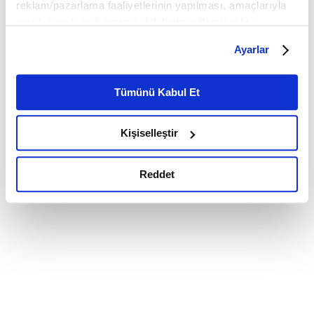
reklam/pazarlama faaliyetlerinin yapılması, amaçlarıyla
sınırlı olarak açık rızanız dahilinde kullanılacaktır.
Çerezlere ilişkin tercihlerinizi çerez paneli vasıtasıyla
Ayarlar
belirleyebilirsiniz. Çerezlere ilişkin detaylı bilgi için
Ayarlar butonuna tıklayabilir,
Çerez Bilgilendirme
Metnimizi ziyaret edebilirsiniz.
Tümünü Kabul Et
6698 sayılı Kişisel Verilerin Korunması Kanunu uyarınca
hazırlanmış olan İnternet Sitesi Aydınlatma Metnimizi
Kişiselleştir
okumak ve sitemizi ziyaretiniz kapsamında
gerçekleştirilen veri işleme faaliyetleri ile ilgili daha
detaylı bilgi almak için lütfen
tıklayınız.
Reddet