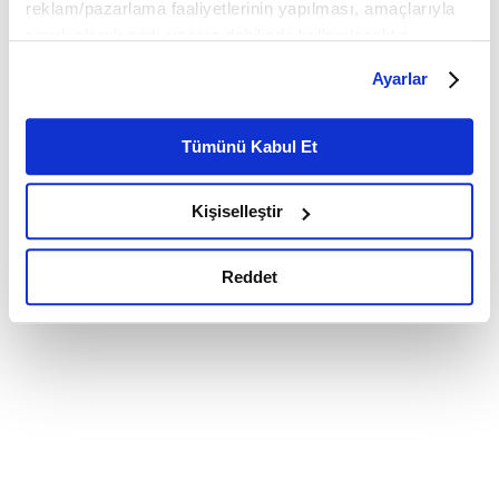
reklam/pazarlama faaliyetlerinin yapılması, amaçlarıyla
sınırlı olarak açık rızanız dahilinde kullanılacaktır.
Çerezlere ilişkin tercihlerinizi çerez paneli vasıtasıyla
Ayarlar
belirleyebilirsiniz. Çerezlere ilişkin detaylı bilgi için
Ayarlar butonuna tıklayabilir,
Çerez Bilgilendirme
Metnimizi ziyaret edebilirsiniz.
Tümünü Kabul Et
6698 sayılı Kişisel Verilerin Korunması Kanunu uyarınca
hazırlanmış olan İnternet Sitesi Aydınlatma Metnimizi
Kişiselleştir
okumak ve sitemizi ziyaretiniz kapsamında
gerçekleştirilen veri işleme faaliyetleri ile ilgili daha
detaylı bilgi almak için lütfen
tıklayınız.
Reddet