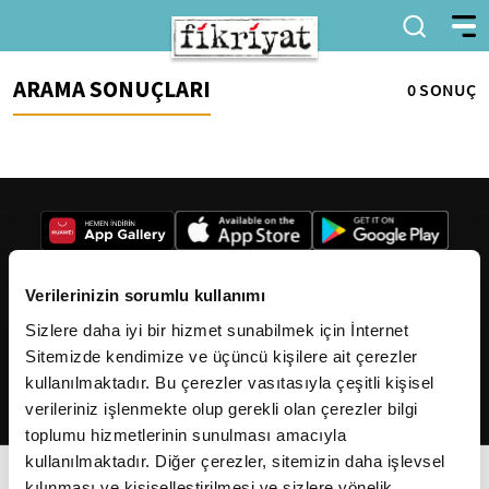
ARAMA SONUÇLARI
0 SONUÇ
Verilerinizin sorumlu kullanımı
Sizlere daha iyi bir hizmet sunabilmek için İnternet
2026
Fikriyat
. Tüm hakları saklıdır.
Sitemizde kendimize ve üçüncü kişilere ait çerezler
kullanılmaktadır. Bu çerezler vasıtasıyla çeşitli kişisel
verileriniz işlenmekte olup gerekli olan çerezler bilgi
toplumu hizmetlerinin sunulması amacıyla
kullanılmaktadır. Diğer çerezler, sitemizin daha işlevsel
kılınması ve kişiselleştirilmesi ve sizlere yönelik