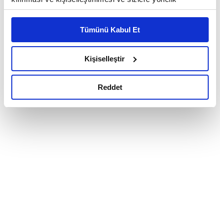
reklam/pazarlama faaliyetlerinin yapılması, amaçlarıyla
sınırlı olarak açık rızanız dahilinde kullanılacaktır.
Tümünü Kabul Et
Çerezlere ilişkin tercihlerinizi çerez paneli vasıtasıyla
belirleyebilirsiniz. Çerezlere ilişkin detaylı bilgi için
Ayarlar butonuna tıklayabilir,
Çerez Bilgilendirme
Kişiselleştir
Metnimizi ziyaret edebilirsiniz.
6698 sayılı Kişisel Verilerin Korunması Kanunu uyarınca
Reddet
hazırlanmış olan İnternet Sitesi Aydınlatma Metnimizi
okumak ve sitemizi ziyaretiniz kapsamında
gerçekleştirilen veri işleme faaliyetleri ile ilgili daha
detaylı bilgi almak için lütfen
tıklayınız.