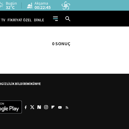
Bugün
Akşama
32°C
00:22:45
 TV
FİKRİYAT ÖZEL
DİNLE
0 SONUÇ
R
GİZLİLİK BİLDİRİMİ
KÜNYE