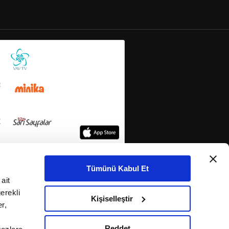
Tümünü Kabul Et
ait
erekli
Kişiselleştir
r,
Reddet