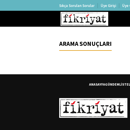
Sıkça Sorulan Sorular
Üye Girişi
Üye 
ARAMA SONUÇLARI
ANASAYFA
GÜNDEM
LİSTE