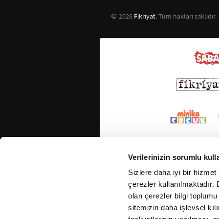
2026
Fikriyat
. Tüm hakları saklıdır.
Verilerinizin sorumlu kull
Sizlere daha iyi bir hizmet
çerezler kullanılmaktadır. B
olan çerezler bilgi toplumu
sitemizin daha işlevsel kıl