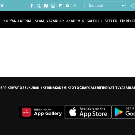
Ol
KUR'AN-I KERİM
İSLAM
YAZARLAR
AKADEMİK
GALERİ
LİSTELER
FİKRİYAT
LER
FİKRİYAT ÖZEL
KURAN-I KERİM
AKADEMİK
FOTOĞRAF
GALERİ
FİKRİYAT TV
YAZARLA