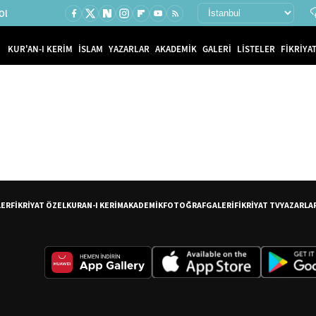
Ol
KUR'AN-I KERİM
İSLAM
YAZARLAR
AKADEMİK
GALERİ
LİSTELER
FİKRİYAT
LER
FİKRİYAT ÖZEL
KURAN-I KERİM
AKADEMİK
FOTOĞRAF
GALERİ
FİKRİYAT TV
YAZARLA