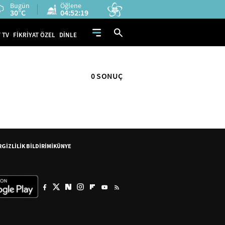
Bugün
Öğlene
30°C
04:52:19
 TV
FİKRİYAT ÖZEL
DİNLE
0 SONUÇ
R
GİZLİLİK BİLDİRİMİ
KÜNYE