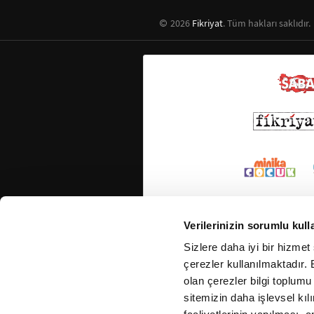
2026
Fikriyat
. Tüm hakları saklıdır.
Verilerinizin sorumlu kull
Sizlere daha iyi bir hizmet
çerezler kullanılmaktadır. B
olan çerezler bilgi toplumu
sitemizin daha işlevsel kıl