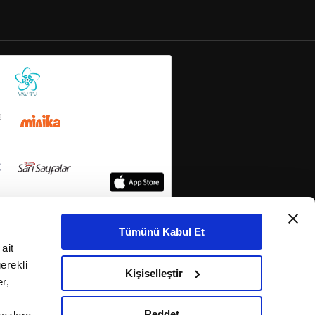
Tümünü Kabul Et
ait
erekli
Kişiselleştir
r,
Reddet