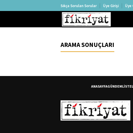
Sıkça Sorulan Sorular
Üye Girişi
Üye 
ARAMA SONUÇLARI
ANASAYFA
GÜNDEM
LİSTE