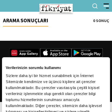
ARAMA SONUÇLARI
0 SONUÇ
Verilerinizin sorumlu kullanımı
Sizlere daha iyi bir hizmet sunabilmek için İnternet
2026
Fikriyat
. Tüm hakları saklıdır.
Sitemizde kendimize ve üçüncü kişilere ait çerezler
kullanılmaktadır. Bu çerezler vasıtasıyla çeşitli kişisel
verileriniz işlenmekte olup gerekli olan çerezler bilgi
toplumu hizmetlerinin sunulması amacıyla
kullanılmaktadır. Diğer çerezler, sitemizin daha işlevsel
kılınması ve kişiselleştirilmesi ve sizlere yönelik