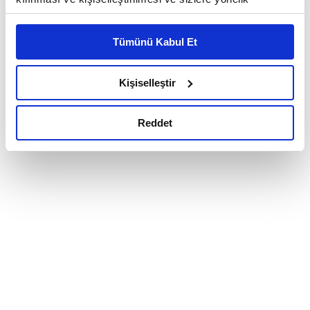
reklam/pazarlama faaliyetlerinin yapılması, amaçlarıyla
sınırlı olarak açık rızanız dahilinde kullanılacaktır.
Tümünü Kabul Et
Çerezlere ilişkin tercihlerinizi çerez paneli vasıtasıyla
belirleyebilirsiniz. Çerezlere ilişkin detaylı bilgi için
Ayarlar butonuna tıklayabilir,
Çerez Bilgilendirme
Kişiselleştir
Metnimizi ziyaret edebilirsiniz.
6698 sayılı Kişisel Verilerin Korunması Kanunu uyarınca
Reddet
hazırlanmış olan İnternet Sitesi Aydınlatma Metnimizi
okumak ve sitemizi ziyaretiniz kapsamında
gerçekleştirilen veri işleme faaliyetleri ile ilgili daha
detaylı bilgi almak için lütfen
tıklayınız.