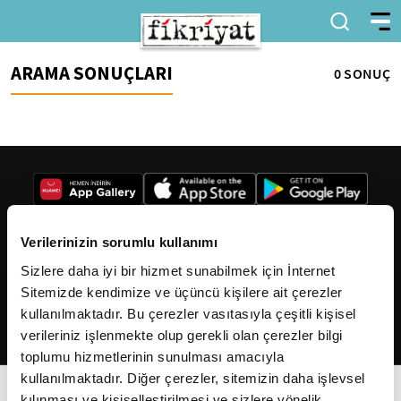
ARAMA SONUÇLARI
0 SONUÇ
Verilerinizin sorumlu kullanımı
Sizlere daha iyi bir hizmet sunabilmek için İnternet
2026
Fikriyat
. Tüm hakları saklıdır.
Sitemizde kendimize ve üçüncü kişilere ait çerezler
kullanılmaktadır. Bu çerezler vasıtasıyla çeşitli kişisel
verileriniz işlenmekte olup gerekli olan çerezler bilgi
toplumu hizmetlerinin sunulması amacıyla
kullanılmaktadır. Diğer çerezler, sitemizin daha işlevsel
kılınması ve kişiselleştirilmesi ve sizlere yönelik