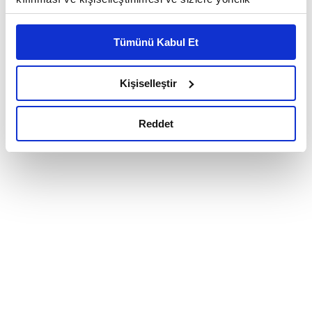
reklam/pazarlama faaliyetlerinin yapılması, amaçlarıyla
sınırlı olarak açık rızanız dahilinde kullanılacaktır.
Tümünü Kabul Et
Çerezlere ilişkin tercihlerinizi çerez paneli vasıtasıyla
belirleyebilirsiniz. Çerezlere ilişkin detaylı bilgi için
Ayarlar butonuna tıklayabilir,
Çerez Bilgilendirme
Kişiselleştir
Metnimizi ziyaret edebilirsiniz.
6698 sayılı Kişisel Verilerin Korunması Kanunu uyarınca
Reddet
hazırlanmış olan İnternet Sitesi Aydınlatma Metnimizi
okumak ve sitemizi ziyaretiniz kapsamında
gerçekleştirilen veri işleme faaliyetleri ile ilgili daha
detaylı bilgi almak için lütfen
tıklayınız.