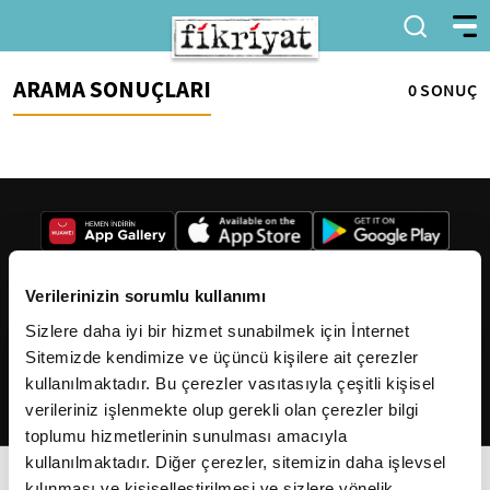
ARAMA SONUÇLARI
0 SONUÇ
Verilerinizin sorumlu kullanımı
Sizlere daha iyi bir hizmet sunabilmek için İnternet
2026
Fikriyat
. Tüm hakları saklıdır.
Sitemizde kendimize ve üçüncü kişilere ait çerezler
kullanılmaktadır. Bu çerezler vasıtasıyla çeşitli kişisel
verileriniz işlenmekte olup gerekli olan çerezler bilgi
toplumu hizmetlerinin sunulması amacıyla
kullanılmaktadır. Diğer çerezler, sitemizin daha işlevsel
kılınması ve kişiselleştirilmesi ve sizlere yönelik