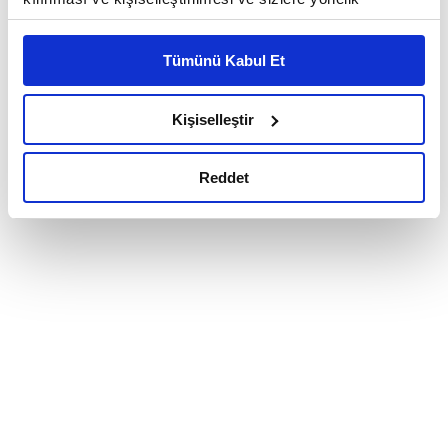
reklam/pazarlama faaliyetlerinin yapılması, amaçlarıyla
sınırlı olarak açık rızanız dahilinde kullanılacaktır.
Tümünü Kabul Et
Çerezlere ilişkin tercihlerinizi çerez paneli vasıtasıyla
belirleyebilirsiniz. Çerezlere ilişkin detaylı bilgi için
Ayarlar butonuna tıklayabilir,
Çerez Bilgilendirme
Kişiselleştir
Metnimizi ziyaret edebilirsiniz.
6698 sayılı Kişisel Verilerin Korunması Kanunu uyarınca
Reddet
hazırlanmış olan İnternet Sitesi Aydınlatma Metnimizi
okumak ve sitemizi ziyaretiniz kapsamında
gerçekleştirilen veri işleme faaliyetleri ile ilgili daha
detaylı bilgi almak için lütfen
tıklayınız.