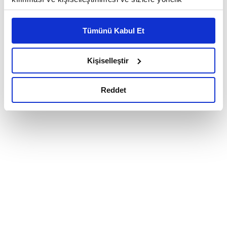
reklam/pazarlama faaliyetlerinin yapılması, amaçlarıyla
sınırlı olarak açık rızanız dahilinde kullanılacaktır.
Tümünü Kabul Et
Çerezlere ilişkin tercihlerinizi çerez paneli vasıtasıyla
belirleyebilirsiniz. Çerezlere ilişkin detaylı bilgi için
Ayarlar butonuna tıklayabilir,
Çerez Bilgilendirme
Kişiselleştir
Metnimizi ziyaret edebilirsiniz.
6698 sayılı Kişisel Verilerin Korunması Kanunu uyarınca
Reddet
hazırlanmış olan İnternet Sitesi Aydınlatma Metnimizi
okumak ve sitemizi ziyaretiniz kapsamında
gerçekleştirilen veri işleme faaliyetleri ile ilgili daha
detaylı bilgi almak için lütfen
tıklayınız.