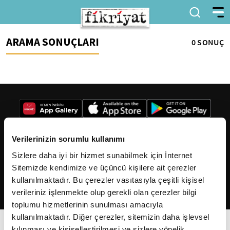
ARAMA SONUÇLARI
0 SONUÇ
Verilerinizin sorumlu kullanımı
Sizlere daha iyi bir hizmet sunabilmek için İnternet
2026
Fikriyat
. Tüm hakları saklıdır.
Sitemizde kendimize ve üçüncü kişilere ait çerezler
kullanılmaktadır. Bu çerezler vasıtasıyla çeşitli kişisel
verileriniz işlenmekte olup gerekli olan çerezler bilgi
toplumu hizmetlerinin sunulması amacıyla
kullanılmaktadır. Diğer çerezler, sitemizin daha işlevsel
kılınması ve kişiselleştirilmesi ve sizlere yönelik