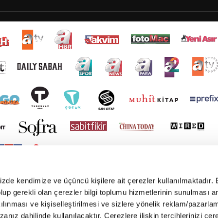
mizde kendimize ve üçüncü kişilere ait çerezler kullanılmaktadır. 
e olup gerekli olan çerezler bilgi toplumu hizmetlerinin sunulması 
kılınması ve kişiselleştirilmesi ve sizlere yönelik reklam/pazarla
zanız dahilinde kullanılacaktır. Çerezlere ilişkin tercihlerinizi çer