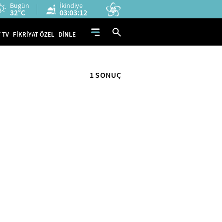
Bugün
İkindiye
32°C
03:03:12
 TV
FİKRİYAT ÖZEL
DİNLE
1 SONUÇ