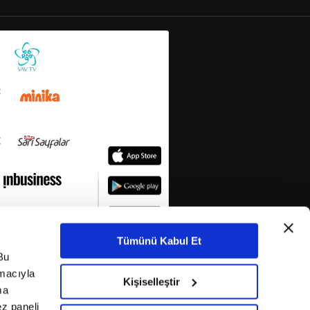
Tümünü Kabul Et
Bu
amacıyla
Kişiselleştir
ma
ez paneli