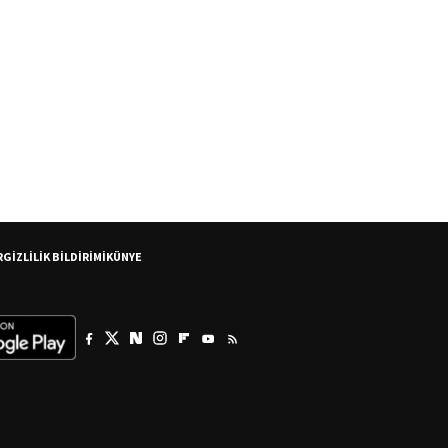
R
GİZLİLİK BİLDİRİMİ
KÜNYE