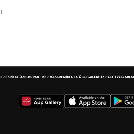
l
LER
FİKRİYAT ÖZEL
KURAN-I KERİM
AKADEMİK
FOTOĞRAF
GALERİ
FİKRİYAT TV
YAZARLA