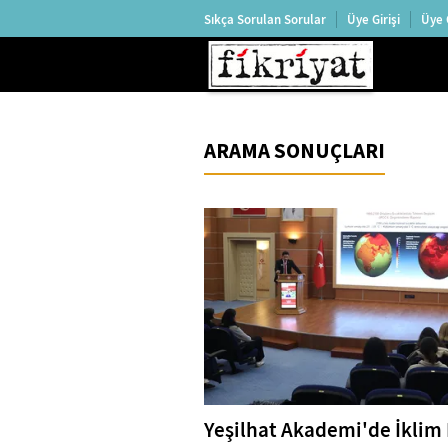
Sıkça Sorulan Sorular
Üye Girişi
Üye 
ARAMA SONUÇLARI
Yeşilhat Akademi'de İklim 