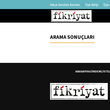
Sıkça Sorulan Sorular
Üye Girişi
Üye 
ARAMA SONUÇLARI
ANASAYFA
GÜNDEM
LİSTE