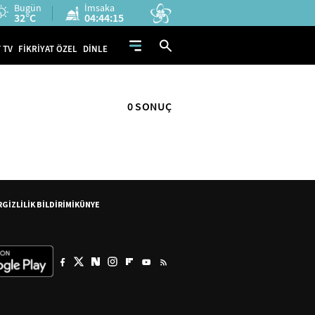
Bugün
İmsaka
32°C
04:44:15
 TV
FİKRİYAT ÖZEL
DİNLE
0 SONUÇ
R
GİZLİLİK BİLDİRİMİ
KÜNYE