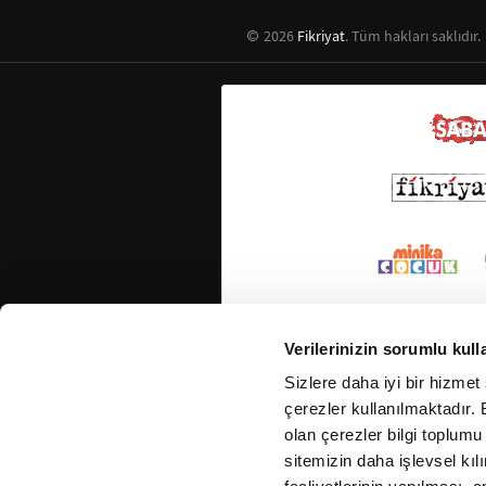
2026
Fikriyat
. Tüm hakları saklıdır.
Verilerinizin sorumlu kull
Sizlere daha iyi bir hizmet
çerezler kullanılmaktadır. B
olan çerezler bilgi toplumu
sitemizin daha işlevsel kıl