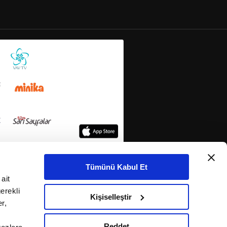
Tümünü Kabul Et
ait
erekli
Kişiselleştir
r,
Reddet