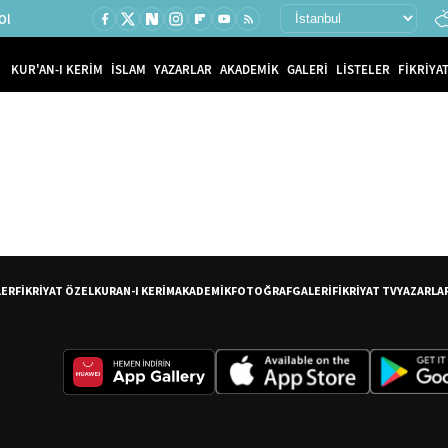
Ol
KUR'AN-I KERİM
İSLAM
YAZARLAR
AKADEMİK
GALERİ
LİSTELER
FİKRİYAT
LER
FİKRİYAT ÖZEL
KURAN-I KERİM
AKADEMİK
FOTOĞRAF
GALERİ
FİKRİYAT TV
YAZARLA