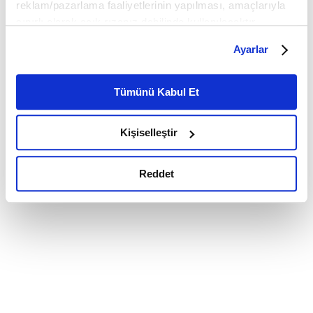
reklam/pazarlama faaliyetlerinin yapılması, amaçlarıyla
sınırlı olarak açık rızanız dahilinde kullanılacaktır.
Çerezlere ilişkin tercihlerinizi çerez paneli vasıtasıyla
Ayarlar
belirleyebilirsiniz. Çerezlere ilişkin detaylı bilgi için
Ayarlar butonuna tıklayabilir,
Çerez Bilgilendirme
Metnimizi ziyaret edebilirsiniz.
Tümünü Kabul Et
6698 sayılı Kişisel Verilerin Korunması Kanunu uyarınca
hazırlanmış olan İnternet Sitesi Aydınlatma Metnimizi
Kişiselleştir
okumak ve sitemizi ziyaretiniz kapsamında
gerçekleştirilen veri işleme faaliyetleri ile ilgili daha
detaylı bilgi almak için lütfen
tıklayınız.
Reddet