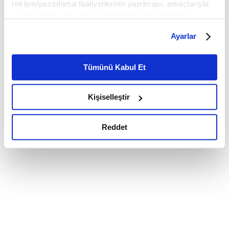
reklam/pazarlama faaliyetlerinin yapılması, amaçlarıyla
sınırlı olarak açık rızanız dahilinde kullanılacaktır.
Çerezlere ilişkin tercihlerinizi çerez paneli vasıtasıyla
Ayarlar
belirleyebilirsiniz. Çerezlere ilişkin detaylı bilgi için
Ayarlar butonuna tıklayabilir,
Çerez Bilgilendirme
Metnimizi ziyaret edebilirsiniz.
Tümünü Kabul Et
6698 sayılı Kişisel Verilerin Korunması Kanunu uyarınca
hazırlanmış olan İnternet Sitesi Aydınlatma Metnimizi
Kişiselleştir
okumak ve sitemizi ziyaretiniz kapsamında
gerçekleştirilen veri işleme faaliyetleri ile ilgili daha
detaylı bilgi almak için lütfen
tıklayınız.
Reddet