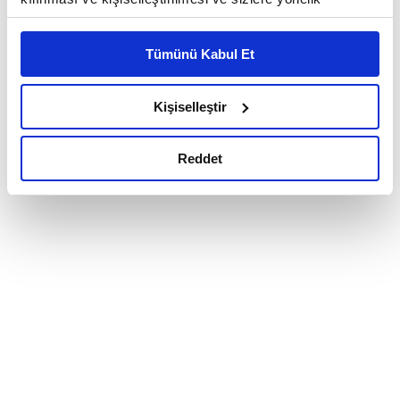
reklam/pazarlama faaliyetlerinin yapılması, amaçlarıyla
sınırlı olarak açık rızanız dahilinde kullanılacaktır.
Tümünü Kabul Et
Çerezlere ilişkin tercihlerinizi çerez paneli vasıtasıyla
belirleyebilirsiniz. Çerezlere ilişkin detaylı bilgi için
Ayarlar butonuna tıklayabilir,
Çerez Bilgilendirme
Kişiselleştir
Metnimizi ziyaret edebilirsiniz.
6698 sayılı Kişisel Verilerin Korunması Kanunu uyarınca
Reddet
hazırlanmış olan İnternet Sitesi Aydınlatma Metnimizi
okumak ve sitemizi ziyaretiniz kapsamında
gerçekleştirilen veri işleme faaliyetleri ile ilgili daha
detaylı bilgi almak için lütfen
tıklayınız.