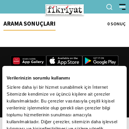
ARAMA SONUÇLARI
0 SONUÇ
Verilerinizin sorumlu kullanımı
Sizlere daha iyi bir hizmet sunabilmek için İnternet
2026
Fikriyat
. Tüm hakları saklıdır.
Sitemizde kendimize ve üçüncü kişilere ait çerezler
kullanılmaktadır. Bu çerezler vasıtasıyla çeşitli kişisel
verileriniz işlenmekte olup gerekli olan çerezler bilgi
toplumu hizmetlerinin sunulması amacıyla
kullanılmaktadır. Diğer çerezler, sitemizin daha işlevsel
kılınması ve kişiselleştirilmesi ve sizlere yönelik