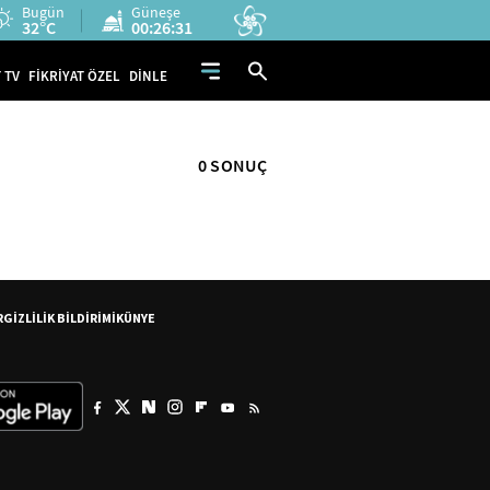
Bugün
Güneşe
32°C
00:26:31
 TV
FİKRİYAT ÖZEL
DİNLE
0 SONUÇ
R
GİZLİLİK BİLDİRİMİ
KÜNYE