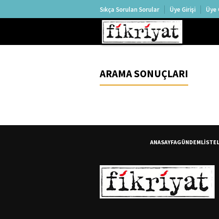
Sıkça Sorulan Sorular
Üye Girişi
Üye 
ARAMA SONUÇLARI
ANASAYFA
GÜNDEM
LİSTE