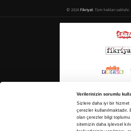
2026
Fikriyat
. Tüm hakları saklıdır.
Verilerinizin sorumlu kull
Sizlere daha iyi bir hizmet
çerezler kullanılmaktadır. B
olan çerezler bilgi toplumu
sitemizin daha işlevsel kıl