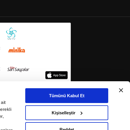
Tümünü Kabul Et
ait
erekli
Kişiselleştir
r,
Reddet