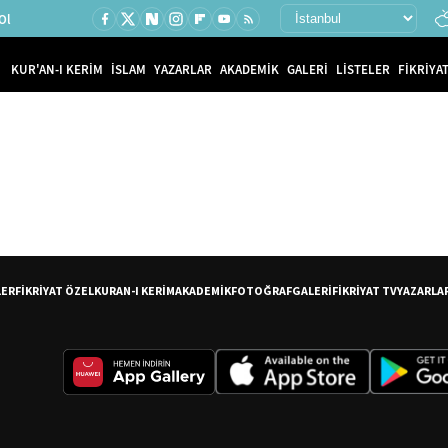
Ol
KUR'AN-I KERİM
İSLAM
YAZARLAR
AKADEMİK
GALERİ
LİSTELER
FİKRİYAT
LER
FİKRİYAT ÖZEL
KURAN-I KERİM
AKADEMİK
FOTOĞRAF
GALERİ
FİKRİYAT TV
YAZARLA