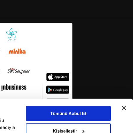
Tümünü Kabul Et
Bu
amacıyla
Kişiselleştir