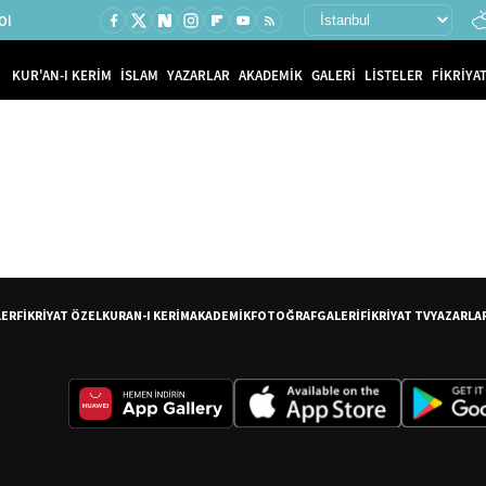
Ol
KUR'AN-I KERİM
İSLAM
YAZARLAR
AKADEMİK
GALERİ
LİSTELER
FİKRİYAT
LER
FİKRİYAT ÖZEL
KURAN-I KERİM
AKADEMİK
FOTOĞRAF
GALERİ
FİKRİYAT TV
YAZARLA