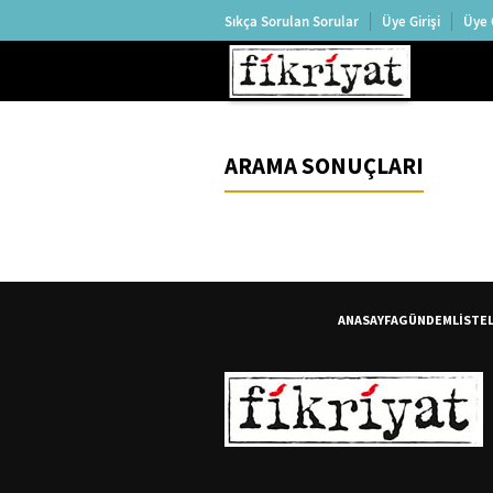
Sıkça Sorulan Sorular
Üye Girişi
Üye 
ARAMA SONUÇLARI
ANASAYFA
GÜNDEM
LİSTE