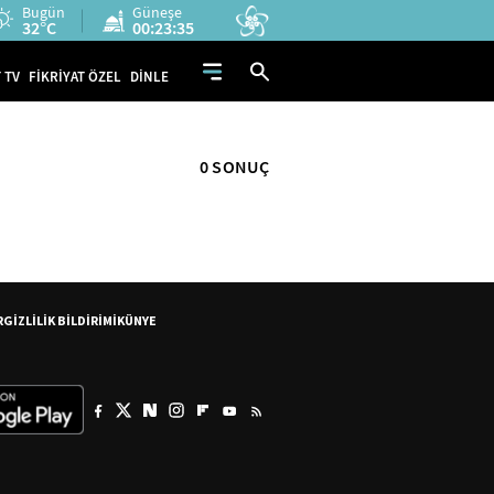
Bugün
Güneşe
32°C
00:23:34
 TV
FİKRİYAT ÖZEL
DİNLE
0 SONUÇ
R
GİZLİLİK BİLDİRİMİ
KÜNYE